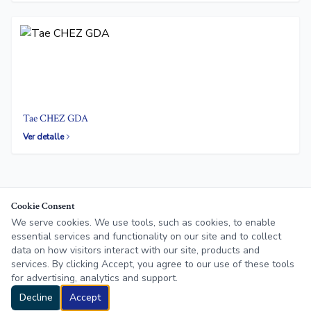
Tae CHEZ GDA
Ver detalle
Cookie Consent
We serve cookies. We use tools, such as cookies, to enable
essential services and functionality on our site and to collect
data on how visitors interact with our site, products and
Tae Global Foods
Contacto
Productos
Sucursales
Nosotros
services. By clicking Accept, you agree to our use of these tools
Socios de negocio
for advertising, analytics and support.
Decline
Accept
© 2026 Tae Global Foods S.A. de C.V.
|
Aviso de privacidad